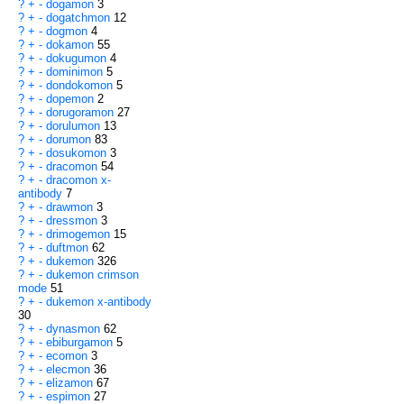
?
+
-
dogamon
3
?
+
-
dogatchmon
12
?
+
-
dogmon
4
?
+
-
dokamon
55
?
+
-
dokugumon
4
?
+
-
dominimon
5
?
+
-
dondokomon
5
?
+
-
dopemon
2
?
+
-
dorugoramon
27
?
+
-
dorulumon
13
?
+
-
dorumon
83
?
+
-
dosukomon
3
?
+
-
dracomon
54
?
+
-
dracomon x-
antibody
7
?
+
-
drawmon
3
?
+
-
dressmon
3
?
+
-
drimogemon
15
?
+
-
duftmon
62
?
+
-
dukemon
326
?
+
-
dukemon crimson
mode
51
?
+
-
dukemon x-antibody
30
?
+
-
dynasmon
62
?
+
-
ebiburgamon
5
?
+
-
ecomon
3
?
+
-
elecmon
36
?
+
-
elizamon
67
?
+
-
espimon
27