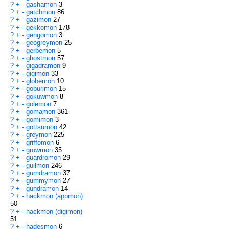
?
+
-
gashamon
3
?
+
-
gatchmon
86
?
+
-
gazimon
27
?
+
-
gekkomon
178
?
+
-
gengomon
3
?
+
-
geogreymon
25
?
+
-
gerbemon
5
?
+
-
ghostmon
57
?
+
-
gigadramon
9
?
+
-
gigimon
33
?
+
-
globemon
10
?
+
-
goburimon
15
?
+
-
gokuwmon
8
?
+
-
golemon
7
?
+
-
gomamon
361
?
+
-
gomimon
3
?
+
-
gottsumon
42
?
+
-
greymon
225
?
+
-
griffomon
6
?
+
-
growmon
35
?
+
-
guardromon
29
?
+
-
guilmon
246
?
+
-
gumdramon
37
?
+
-
gummymon
27
?
+
-
gundramon
14
?
+
-
hackmon (appmon)
50
?
+
-
hackmon (digimon)
51
?
+
-
hadesmon
6