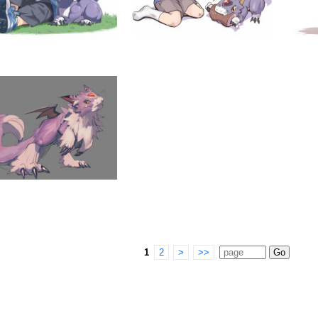
1
2
>
>>