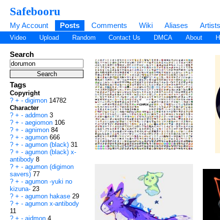
Safebooru
My Account
Posts
Comments
Wiki
Aliases
Artist
Video
Upload
Random
Contact Us
DMCA
About
H
Search
Tags
Copyright
?
+
-
digimon
14782
Character
?
+
-
addmon
3
?
+
-
aegiomon
106
?
+
-
agnimon
84
?
+
-
agumon
666
?
+
-
agumon (black)
31
?
+
-
agumon (black) x-
antibody
8
?
+
-
agumon (digimon
savers)
77
?
+
-
agumon -yuki no
kizuna-
23
?
+
-
agumon hakase
29
?
+
-
agumon x-antibody
11
?
+
-
aidmon
4