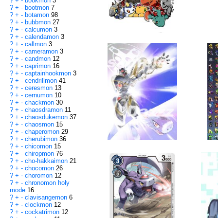
?
+
-
bookmon
3
?
+
-
bootmon
7
?
+
-
botamon
98
?
+
-
bubbmon
27
?
+
-
calcumon
3
?
+
-
calendamon
3
?
+
-
callmon
3
?
+
-
cameramon
3
?
+
-
candmon
12
?
+
-
caprimon
16
?
+
-
captainhookmon
3
?
+
-
cendrillmon
41
?
+
-
ceresmon
13
?
+
-
cernumon
10
?
+
-
chackmon
30
?
+
-
chaosdramon
11
?
+
-
chaosdukemon
37
?
+
-
chaosmon
15
?
+
-
chaperomon
29
?
+
-
cherubimon
36
?
+
-
chicomon
15
?
+
-
chiropmon
76
?
+
-
cho-hakkaimon
21
?
+
-
chocomon
26
?
+
-
choromon
12
?
+
-
chronomon holy
mode
16
?
+
-
clavisangemon
6
?
+
-
clockmon
12
?
+
-
cockatrimon
12