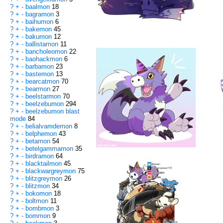
?
+
-
baalmon
18
?
+
-
bagramon
3
?
+
-
baihumon
6
?
+
-
bakemon
45
?
+
-
bakumon
12
?
+
-
ballistamon
11
?
+
-
bancholeomon
22
?
+
-
baohackmon
6
?
+
-
barbamon
23
?
+
-
bastemon
13
?
+
-
bearcatmon
70
?
+
-
bearmon
27
?
+
-
beelstarmon
70
?
+
-
beelzebumon
294
?
+
-
beelzebumon blast
mode
84
?
+
-
belialvamdemon
8
?
+
-
belphemon
43
?
+
-
betamon
54
?
+
-
betelgammamon
35
?
+
-
birdramon
64
?
+
-
blacktailmon
45
?
+
-
blackwargreymon
75
?
+
-
blitzgreymon
26
?
+
-
blitzmon
34
?
+
-
bokomon
18
?
+
-
boltmon
11
?
+
-
bombmon
3
?
+
-
bommon
9