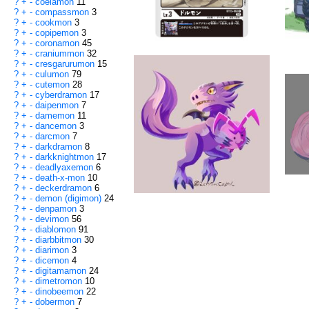
?
+
-
coelamon
11
?
+
-
compassmon
3
?
+
-
cookmon
3
?
+
-
copipemon
3
?
+
-
coronamon
45
?
+
-
craniummon
32
?
+
-
cresgarurumon
15
?
+
-
culumon
79
?
+
-
cutemon
28
?
+
-
cyberdramon
17
?
+
-
daipenmon
7
?
+
-
damemon
11
?
+
-
dancemon
3
?
+
-
darcmon
7
?
+
-
darkdramon
8
?
+
-
darkknightmon
17
?
+
-
deadlyaxemon
6
?
+
-
death-x-mon
10
?
+
-
deckerdramon
6
?
+
-
demon (digimon)
24
?
+
-
denpamon
3
?
+
-
devimon
56
?
+
-
diablomon
91
?
+
-
diarbbitmon
30
?
+
-
diarimon
3
?
+
-
dicemon
4
?
+
-
digitamamon
24
?
+
-
dimetromon
10
?
+
-
dinobeemon
22
?
+
-
dobermon
7