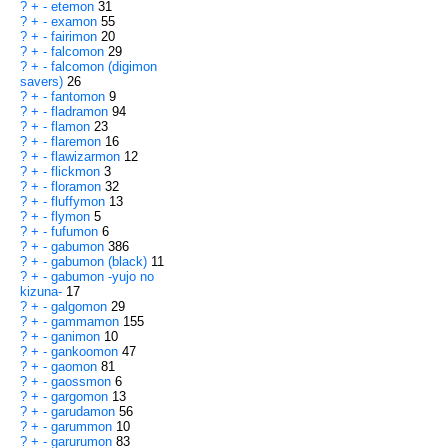
?
+
-
etemon
31
?
+
-
examon
55
?
+
-
fairimon
20
?
+
-
falcomon
29
?
+
-
falcomon (digimon
savers)
26
?
+
-
fantomon
9
?
+
-
fladramon
94
?
+
-
flamon
23
?
+
-
flaremon
16
?
+
-
flawizarmon
12
?
+
-
flickmon
3
?
+
-
floramon
32
?
+
-
fluffymon
13
?
+
-
flymon
5
?
+
-
fufumon
6
?
+
-
gabumon
386
?
+
-
gabumon (black)
11
?
+
-
gabumon -yujo no
kizuna-
17
?
+
-
galgomon
29
?
+
-
gammamon
155
?
+
-
ganimon
10
?
+
-
gankoomon
47
?
+
-
gaomon
81
?
+
-
gaossmon
6
?
+
-
gargomon
13
?
+
-
garudamon
56
?
+
-
garummon
10
?
+
-
garurumon
83