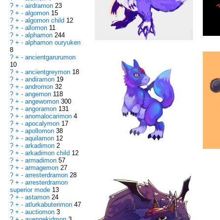
?
+
-
airdramon
23
?
+
-
algomon
15
?
+
-
algomon child
12
?
+
-
allomon
11
?
+
-
alphamon
244
?
+
-
alphamon ouryuken
8
?
+
-
ancientgarurumon
10
?
+
-
ancientgreymon
18
?
+
-
andiramon
19
?
+
-
andromon
32
?
+
-
angemon
118
?
+
-
angewomon
300
?
+
-
angoramon
131
?
+
-
anomalocarimon
4
?
+
-
apocalymon
17
?
+
-
apollomon
38
?
+
-
aquilamon
12
?
+
-
arkadimon
2
?
+
-
arkadimon child
12
?
+
-
armadimon
57
?
+
-
armagemon
27
?
+
-
arresterdramon
28
?
+
-
arresterdramon
superior mode
13
?
+
-
astamon
24
?
+
-
atlurkabuterimon
47
?
+
-
auctiomon
3
?
+
-
avengekidmon
3