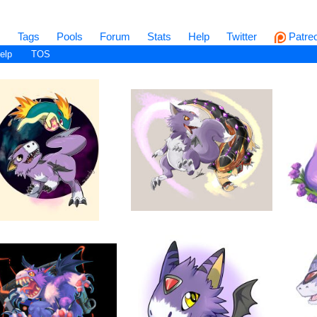
s
Tags
Pools
Forum
Stats
Help
Twitter
Patre
elp
TOS